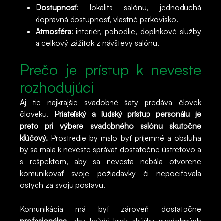
Dostupnosť
: lokalita salónu, jednoduchá
dopravná dostupnosť, vlastné parkovisko.
Atmosféra
: interiér, pohodlie, doplnkové služby
a celkový zážitok z návštevy salónu.
Prečo je prístup k neveste
rozhodujúci
Aj tie najkrajšie svadobné šaty predáva človek
človeku.
Priateľský a ľudský prístup personálu je
preto pri výbere svadobného salónu skutočne
kľúčový.
Prostredie by malo byť príjemné a obsluha
by sa mala k neveste správať dostatočne ústretovo a
s rešpektom, aby sa nevesta nebála otvorene
komunikovať svoje požiadavky či nepociťovala
ostych za svoju postavu.
Komunikácia má byť zároveň dostatočne
profesionálna
, aby každý krok skúšky svadobných