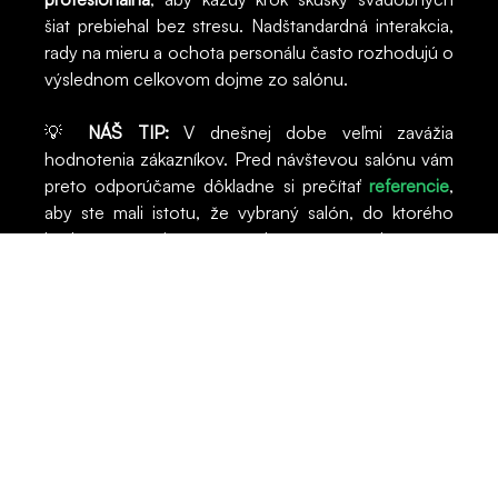
šiat prebiehal bez stresu. Nadštandardná interakcia,
rady na mieru a ochota personálu často rozhodujú o
výslednom celkovom dojme zo salónu.
💡
NÁŠ TIP:
V dnešnej dobe veľmi zavážia
hodnotenia zákazníkov. Pred návštevou salónu vám
preto odporúčame dôkladne si prečítať
referencie
,
aby ste mali istotu, že vybraný salón, do ktorého
budete merať cestu, skutočne naplní vaše
očakávania.