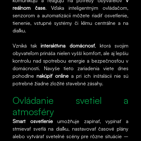
komunikujú a reagujú na potreby obyvateľov
v
reálnom čase
. Vďaka inteligentným ovládačom,
senzorom a automatizácii môžete riadiť osvetlenie,
tienenie, vstupné systémy či klímu centrálne a na
diaľku.
Vzniká tak
interaktívna domácnosť
, ktorá svojim
obyvateľom prináša nielen vyšší komfort, ale aj lepšiu
kontrolu nad spotrebou energie a bezpečnosťou v
domácnosti. Navyše tieto zariadenia viete dnes
pohodlne
nakúpiť online
a pri ich inštalácii nie sú
potrebné žiadne zložité stavebné zásahy.
Ovládanie svetiel a
atmosféry
Smart osvetlenie
umožňuje zapínať, vypínať a
stmievať svetlá na diaľku, nastavovať časové plány
alebo vytvárať svetelné scény pre rôzne situácie –