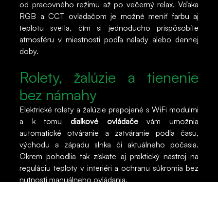
od pracovného režimu až po večerný relax. Vďaka
RGB a CCT ovládačom je možné meniť farbu aj
teplotu svetla, čím si jednoducho prispôsobíte
atmosféru v miestnosti podľa nálady alebo dennej
doby.
Rolety, žalúzie a tienenie
bez námahy
Elektrické rolety a žalúzie prepojené s WiFi modulmi
a k tomu
diaľkové ovládače
vám umožnia
automatické otváranie a zatváranie podľa času,
východu a západu slnka či aktuálneho počasia.
Okrem pohodlia tak získate aj praktický nástroj na
reguláciu teploty v interiéri a ochranu súkromia bez
nutnosti manuálneho ovládania.
Brány, dvere a bezpečnosť